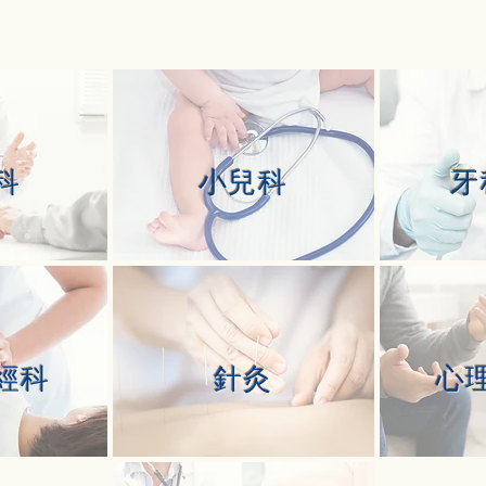
科
小兒科
牙
經科
針灸
心