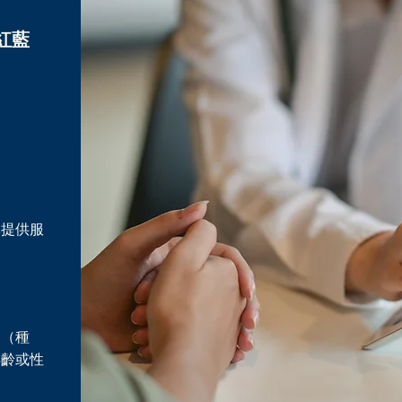
紅藍
準提供服
因（種
年齡或性