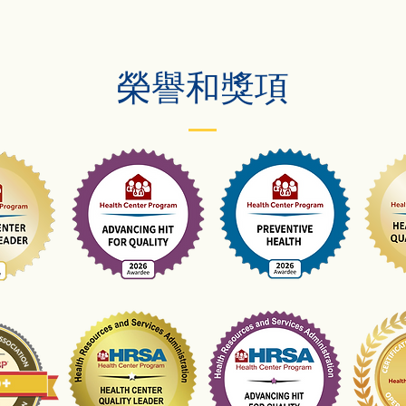
​榮譽和獎項