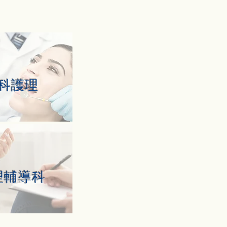
科護理
理輔導科